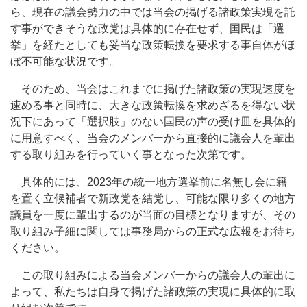
ら、現在の議会勢力の中では当会の掲げる諸政策実現を託
す事ができそうな政党は具体的に存在せず、国民は「選
挙」を経たとしても妥当な政策転換を要求する事自体がほ
ぼ不可能な状況です。
そのため、当会はこれまでに掲げた諸政策の実現速度を
速める事と同時に、大きな政策転換を求めざるを得ない状
況下にあって「選択肢」のない国民の声の受け皿を具体的
に用意すべく、当会のメンバーから直接的に議会人を輩出
する取り組みを行っていく事となった次第です。
具体的には、2023年の統一地方選挙前に名無し会に籍
を置く立候補者で新政党を結党し、可能な限り多くの地方
議員を一度に輩出するのが当面の目標となりますが、その
取り組み子細に関しては事務局からの正式な広報をお待ち
ください。
この取り組みによる当会メンバーからの議会人の輩出に
よって、私たちは自身で掲げた諸政策の実現に具体的に取