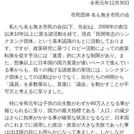
令和元年12月30日
市民団体 名も無き市民の会
私たち名も無き市民の会(以下、当会)は、2008年の創立
以来10年以上に渡る諸活動を経て、現在「民間有志のシン
クタンク団体」という基本認識のもとに活動しておりま
す。ですが、政策研究に基づくロビー活動によっての政策
転換を促す手法には「速度」的に大きな制限があり、ま
た、想像以上に日本国の国力衰退が速いペースで進んでい
る事からも、我々の掲げる諸政策の実現には、シンクタン
ク団体としての活動ばかりでなく、自分たちの仲間から
「議員」を多数輩出し、直接に「議会」を動かすことが不
可欠と考えるに至りました。
特に令和元年は子供の出生数がわずか86万人となる事が
報じられるに至り、国力の最大指標である「人口」の減少
はさらに拍車がかかる事が確実な状況となるなど、日本国
のこれまでに採用した政治・政策が大きな失敗であった事
はほぼ誰の目にも明らかになって来ました。しかしなが