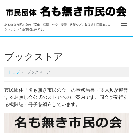
ナ
名も無き市民の会は「労働、経済、外交、安保」政策などに取り組む民間有志の
名も無き市民の会
シンクタンク型市民団体です。
ブックストア
トップ
ブックストア
市民団体「名も無き市民の会」の事務局長・藤原興が運営
する名無し会公式のストアへのご案内です。同会が発行す
る機関誌・冊子を頒布しています。