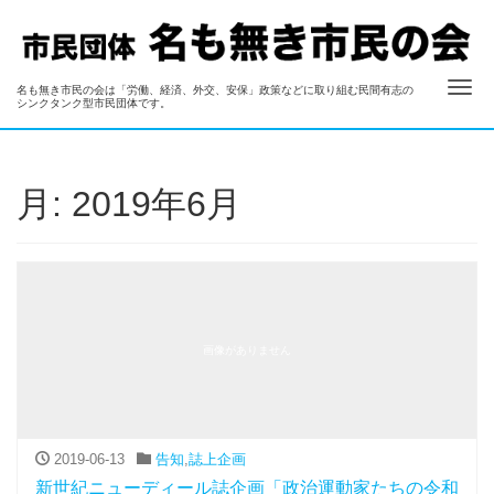
ナ
名も無き市民の会は「労働、経済、外交、安保」政策などに取り組む民間有志の
名も無き市民の会
シンクタンク型市民団体です。
月:
2019年6月
画像がありません
2019-06-13
告知
,
誌上企画
新世紀ニューディール誌企画「政治運動家たちの令和