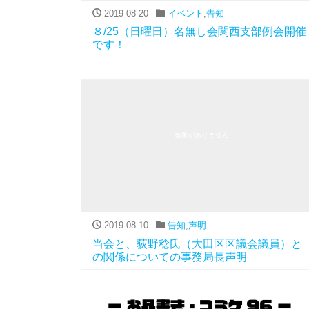
2019-08-20
イベント
,
告知
８/25（日曜日）名無し会関西支部例会開催
です！
画像がありません
2019-08-10
告知
,
声明
当会と、荻野稔氏（大田区区議会議員）と
の関係についての事務局長声明