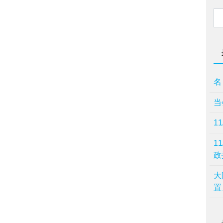
名
当
1
1
政
⼤
置