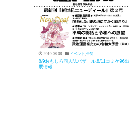
2019-08-08
イベント
,
告知
8/9おもしろ同人誌バザール,8/11コミケ96
展情報