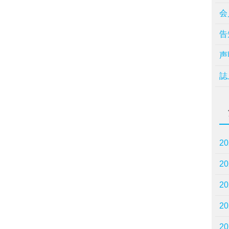
会
告
声
誌
2
2
2
2
2