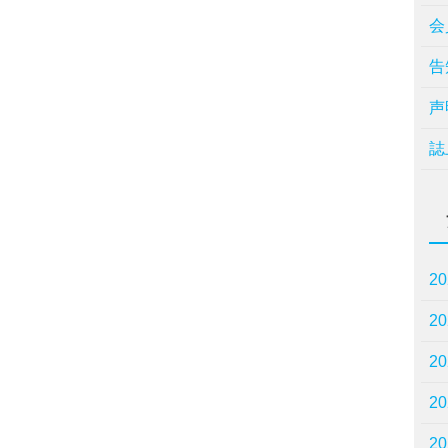
会
告
声
誌
2
2
2
2
2