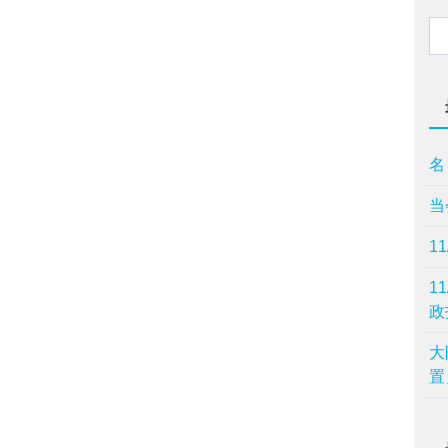
名
当
1
1
政
⼤
置