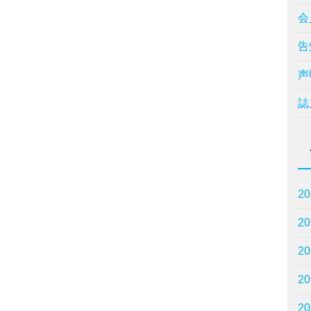
会
告
声
誌
2
2
2
2
2