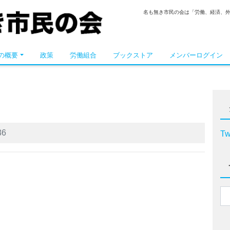
名も無き市民の会は「労働、経済、
の概要
政策
労働組合
ブックストア
メンバーログイン
36
Tw