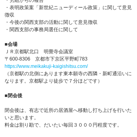
・労組からの報告
・表明政策案「新世紀ニューディール政策」に関して意見
徴収
・今後の関西支部の活動に関して意見徴収
・関西支部の事務局選任に関して
■会場
ＪＲ京都駅北口 明覺寺会議室
​〒600-8306 京都市下京区平野町783
https://www.meikakuji-kaigishitsu.com/
（京都駅の北側にあります東本願寺の西隣・新町通沿いに
なります。京都駅より徒歩で７分ほどです）
■閉会後
閉会後は、有志で近所の居酒屋へ移動し打ち上げを行いた
いと思います。
料金は割り勘で、だいたい毎回３０００円程度です。